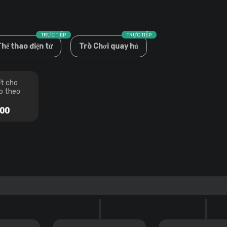
TRỰC TIẾP
TRỰC TIẾP
hể thao điện tử
Trò Chơi quay hủ
ết cho
ếp theo
000