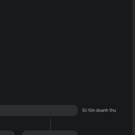
Số tiền doanh thu