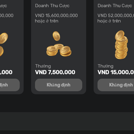
ược
Doanh Thu Cược
Doanh Thu Cược
00,000
VND
15,600,000,000
VND
52,000,000,
hoặc ở trên
hoặc ở trên
Thưởng
Thưởng
0,000
VND
7,500,000
VND
15,000,
định
Khẳng định
Khẳng định