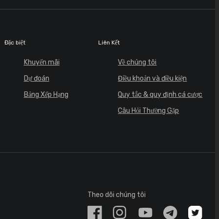
Đặc biệt
Liên Kết
Khuyến mãi
Về chúng tôi
Dự đoán
Điều khoản và điều kiện
Bảng Xếp Hạng
Quy tắc & quy định cá cược
Câu Hỏi Thường Gặp
Theo dõi chúng tôi