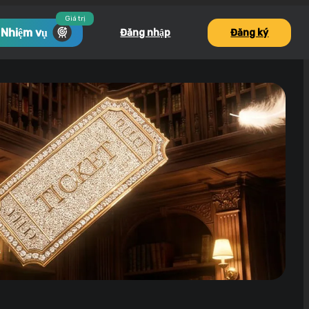
Giá trị
Nhiệm vụ
Đăng nhập
Đăng ký