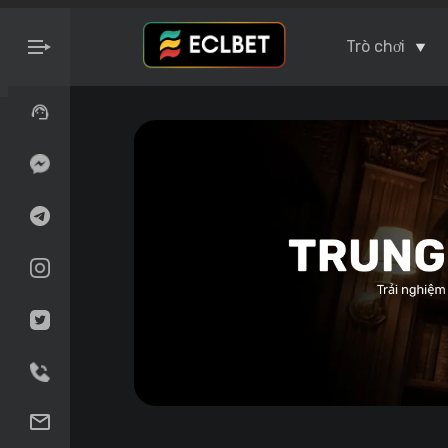
Trò chơi