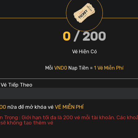
0
/ 200
Vé Hiện Có
Mỗi
VND
0
Nạp Tiền
=
1 Vé Miễn Phí
 Vé Tiếp Theo
D
0
nữa để mở khóa vé
VÉ MIỄN PHÍ
 Trọng : Giới hạn tối đa là 200 vé mỗi tài khoản. Các kho
n sẽ không tạo thêm vé